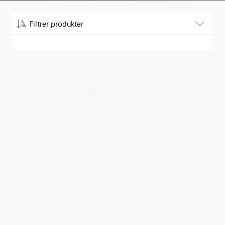
Filtrer produkter
Pris
Søg
Sortér
Search content
efter
Pris
Sort content
Nulstil
Kategori
Vælg
kategorier
Kurve, krukker & skjulere
Forår
Jul