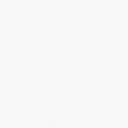
3 for 2
Matline - lyselilla