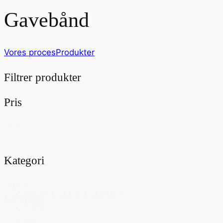
Gavebånd
Vores proces
Produkter
Filtrer produkter
Pris
Pris
Nulstil
Kategori
Vælg
Kurve, krukker & skjulere
kategorier
Forår
Jul