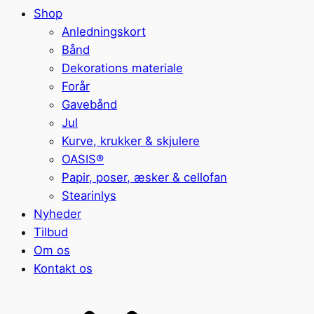
Shop
Anledningskort
Bånd
Dekorations materiale
Forår
Gavebånd
Jul
Kurve, krukker & skjulere
OASIS®
Papir, poser, æsker & cellofan
Stearinlys
Nyheder
Tilbud
Om os
Kontakt os