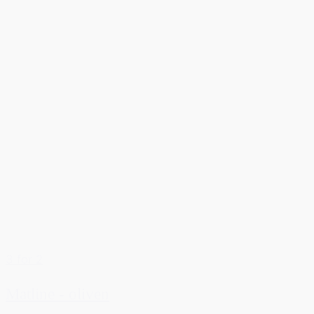
3 for 2
Matline - oliven