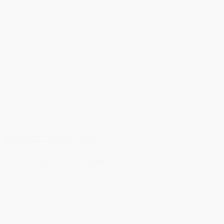
3 for 2
Matline - mint grøn
59,00 kr.
Vælg muligheder