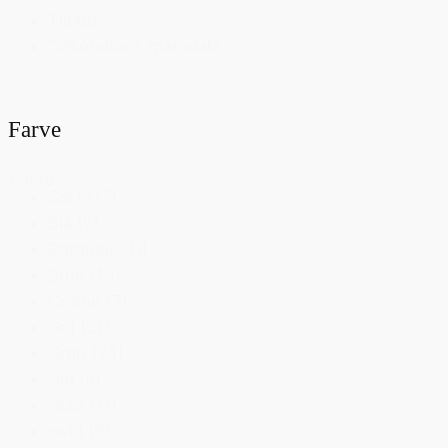
Tilbud
Dekorations materiale
Farve
Farve
Sort
(17)
Blå
(5)
Bordeaux
(1)
Brun
(13)
Creme
(7)
Grå
(21)
Grøn
(24)
Gul
(5)
Guld
(11)
Hvid
(9)