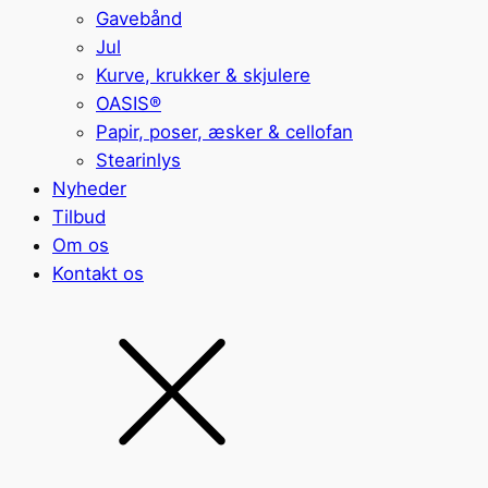
Gavebånd
Jul
Kurve, krukker & skjulere
OASIS®
Papir, poser, æsker & cellofan
Stearinlys
Nyheder
Tilbud
Om os
Kontakt os