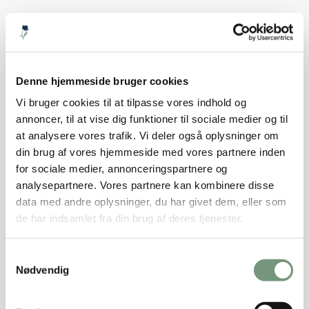
Denne hjemmeside bruger cookies
Vi bruger cookies til at tilpasse vores indhold og
3 for 2
annoncer, til at vise dig funktioner til sociale medier og til
at analysere vores trafik. Vi deler også oplysninger om
Matline - magenta
din brug af vores hjemmeside med vores partnere inden
for sociale medier, annonceringspartnere og
59,00 kr.
Vælg muligheder
analysepartnere. Vores partnere kan kombinere disse
data med andre oplysninger, du har givet dem, eller som
de har indsamlet fra din brug af deres tjenester.
Samtykkevalg
Nødvendig