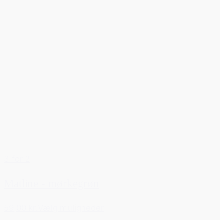
3 for 2
Matline - mørkegrøn
59,00 kr.
Vælg muligheder