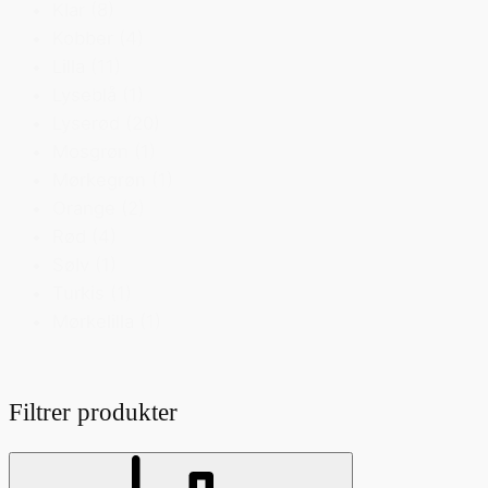
Klar
(8)
Kobber
(4)
Lilla
(11)
Lyseblå
(1)
Lyserød
(20)
Mosgrøn
(1)
Mørkegrøn
(1)
Orange
(2)
Rød
(4)
Sølv
(1)
Turkis
(1)
Mørkelilla
(1)
Filtrer produkter