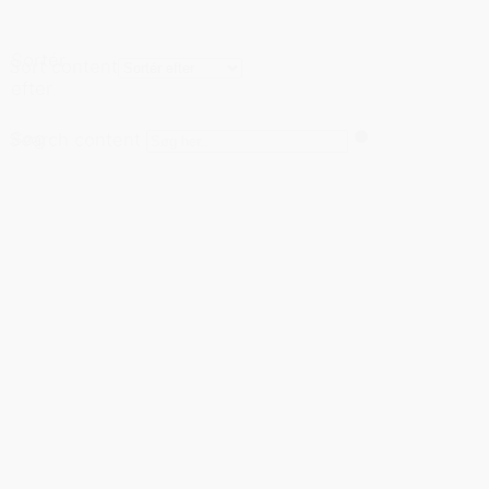
Sortér
Sort content
efter
Søg
Search content