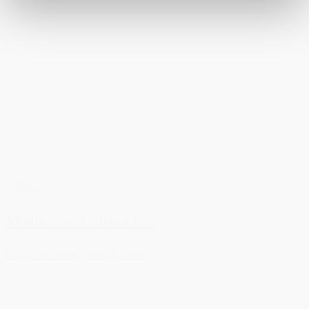
3 for 2
Matline - caribbean blå
59,00 kr.
Vælg muligheder