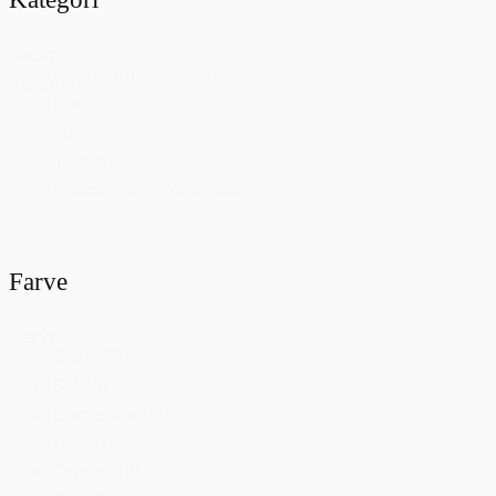
Vælg
Kurve, krukker & skjulere
kategorier
Forår
Jul
Tilbud
Dekorations materiale
Farve
Farve
Sort
(17)
Blå
(5)
Bordeaux
(1)
Brun
(13)
Creme
(7)