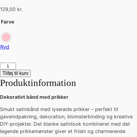
129,00
kr.
Farve
Ryd
BABY
DOTS
Tilføj til kurv
bånd
Produktinformation
-
pink
Dekorativt bånd med prikker
antal
Smukt satinbånd med lyserøde prikker – perfekt til
gaveindpakning, dekoration, blomsterbinding og kreative
DIY-projekter. Det blanke satinlook kombineret med det
legende prikkemønster giver et friskt og charmerende