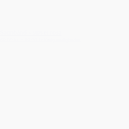
Satinbånd - støvet rosa
89,00 kr.
–
99,00 kr.
Vælg muligheder