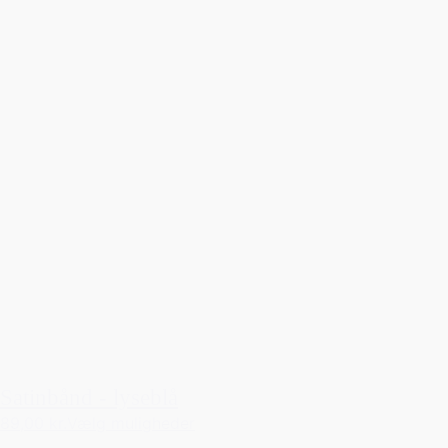
Satinbånd - lyseblå
89,00 kr.
Vælg muligheder