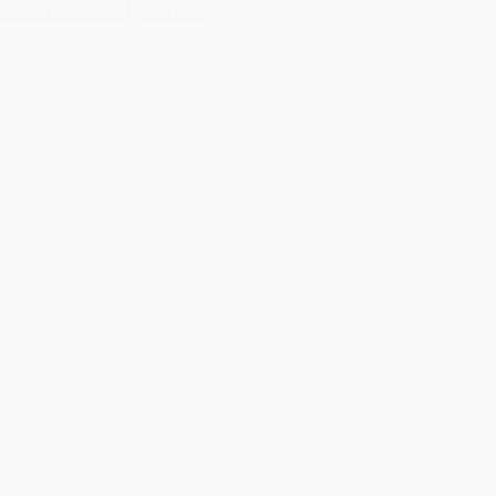
Satinbånd - lyserød
89,00 kr.
Vælg muligheder