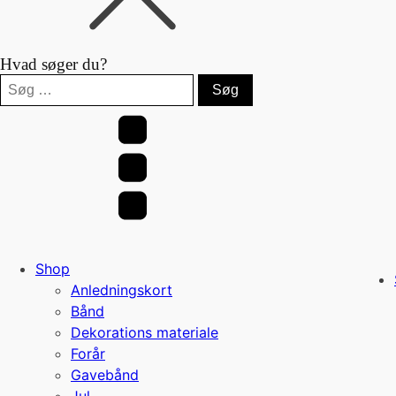
Hvad søger du?
Søg
efter:
Shop
Anledningskort
Bånd
Dekorations materiale
Forår
Gavebånd