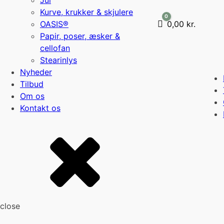
Jul
Kurve, krukker & skjulere
0
OASIS®
Cart
0,00
kr.
Papir, poser, æsker &
cellofan
Stearinlys
Nyheder
Tilbud
Om os
Kontakt os
close