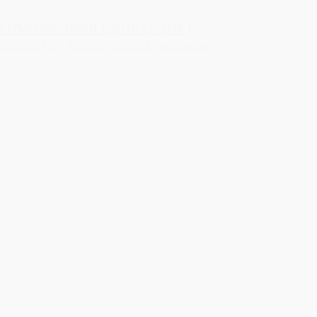
OASIS® Ideal hjerte (2-pak)
299,00 kr.
–
459,00 kr.
Vælg muligheder