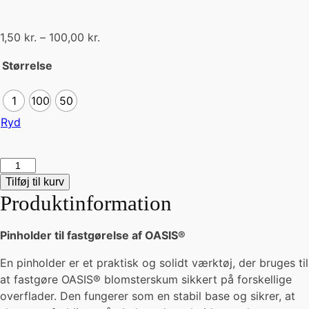
Prisinterval:
1,50
kr.
–
100,00
kr.
1,50 kr.
Størrelse
til
100,00 kr.
1
100
50
Ryd
OASIS®
Pinholder
Tilføj til kurv
antal
Produktinformation
Pinholder til fastgørelse af OASIS®
En pinholder er et praktisk og solidt værktøj, der bruges til
at fastgøre OASIS® blomsterskum sikkert på forskellige
overflader. Den fungerer som en stabil base og sikrer, at