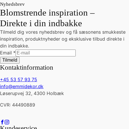
Nyhedsbrev
Blomstrende inspiration –
Direkte i din indbakke
Tilmeld dig vores nyhedsbrev og få sæsonens smukkeste
inspiration, produktnyheder og eksklusive tilbud direkte i
din indbakke.
Email
Email
*
Tilmeld
Kontaktinformation
+45 53 57 93 75
info@emmidekor.dk
Løserupvej 32, 4300 Holbæk
CVR: 44490889
Kundeservice