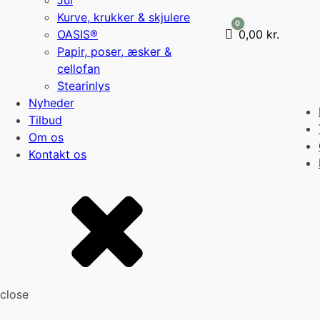
Jul
Kurve, krukker & skjulere
0
OASIS®
Cart
0,00
kr.
Papir, poser, æsker &
cellofan
Stearinlys
Nyheder
Tilbud
Om os
Kontakt os
close