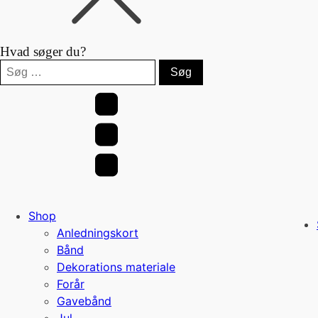
Hvad søger du?
Søg
efter:
Shop
Anledningskort
Bånd
Dekorations materiale
Forår
Gavebånd