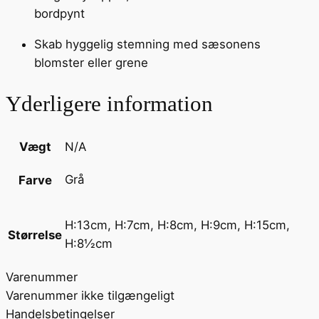
bordpynt
Skab hyggelig stemning med sæsonens
blomster eller grene
Yderligere information
Vægt
N/A
Grå
Farve
H:13cm, H:7cm, H:8cm, H:9cm, H:15cm,
Størrelse
H:8½cm
Varenummer
Varenummer ikke tilgængeligt
Handelsbetingelser