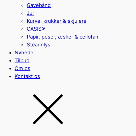
Gavebånd
Jul
Kurve, krukker & skjulere
OASIS®
Papir, poser, æsker & cellofan
Stearinlys
Nyheder
Tilbud
Om os
Kontakt os