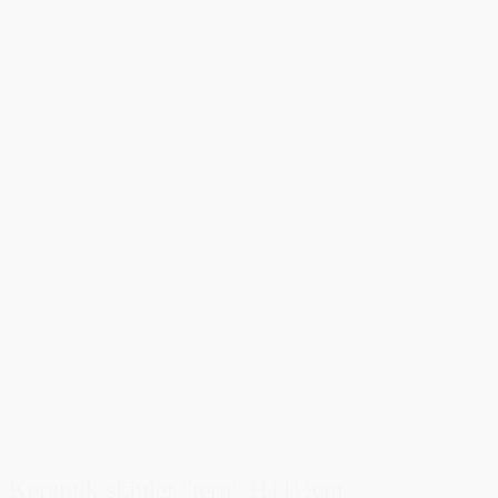
Keramik skjuler "tern" H11½cm