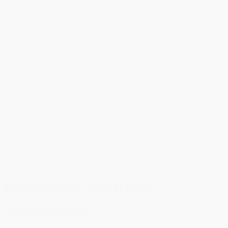
Keramik skjuler "tern" H9½cm
89,50 kr.
Tilføj til kurv