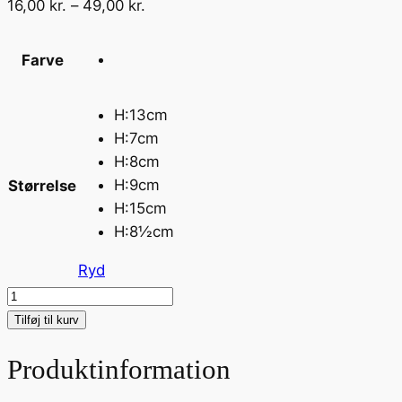
Prisinterval:
16,00
kr.
–
49,00
kr.
16,00 kr.
til
Farve
49,00 kr.
H:13cm
H:7cm
H:8cm
H:9cm
Størrelse
H:15cm
H:8½cm
Ryd
Zink
skjuler
Tilføj til kurv
antal
Produktinformation