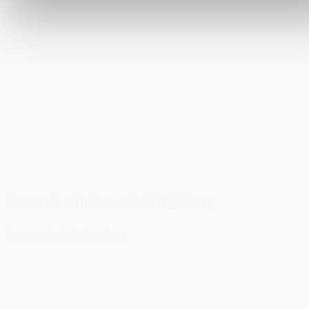
Keramik skjuler m/fod H25½cm
249,50 kr.
Tilføj til kurv