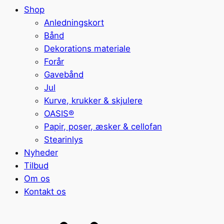
Shop
Anledningskort
Bånd
Dekorations materiale
Forår
Gavebånd
Jul
Kurve, krukker & skjulere
OASIS®
Papir, poser, æsker & cellofan
Stearinlys
Nyheder
Tilbud
Om os
Kontakt os