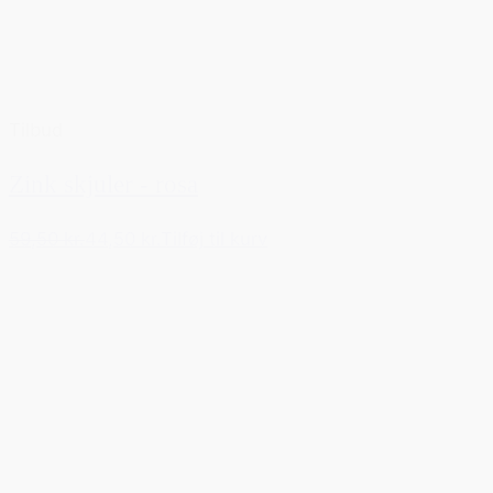
Tilbud
Zink skjuler - rosa
59,50 kr.
44,50 kr.
Tilføj til kurv