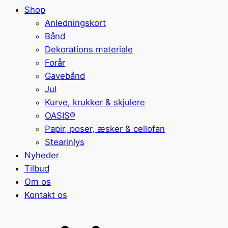
Shop
Anledningskort
Bånd
Dekorations materiale
Forår
Gavebånd
Jul
Kurve, krukker & skjulere
OASIS®
Papir, poser, æsker & cellofan
Stearinlys
Nyheder
Tilbud
Om os
Kontakt os