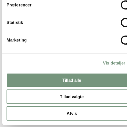
Præferencer
Lyskæde 20 LED m/batteri+timer (Varm
Statistik
hvid)
Marketing
25,00 kr.
Tilføj til kurv
Vis detaljer
Tillad alle
Tillad valgte
Afvis