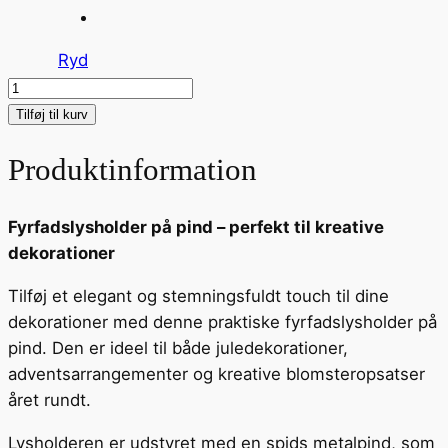
Ryd
Fyrfadslysholder
-
Tilføj til kurv
5cm
Produktinformation
(4-
pak)
antal
Fyrfadslysholder på pind – perfekt til kreative
dekorationer
Tilføj et elegant og stemningsfuldt touch til dine
dekorationer med denne praktiske fyrfadslysholder på
pind. Den er ideel til både juledekorationer,
adventsarrangementer og kreative blomsteropsatser
året rundt.
Lysholderen er udstyret med en spids metalpind, som