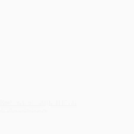
Rød "velour" sløjfe H17cm
47,50 kr.
Tilføj til kurv