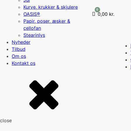
Jul
Kurve, krukker & skjulere
0
OASIS®
Cart
0,00
kr.
Papir, poser, æsker &
cellofan
Stearinlys
Nyheder
Tilbud
Om os
Kontakt os
close