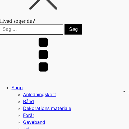
Hvad søger du?
Søg
efter:
Shop
Anledningskort
Bånd
Dekorations materiale
Forår
Gavebånd