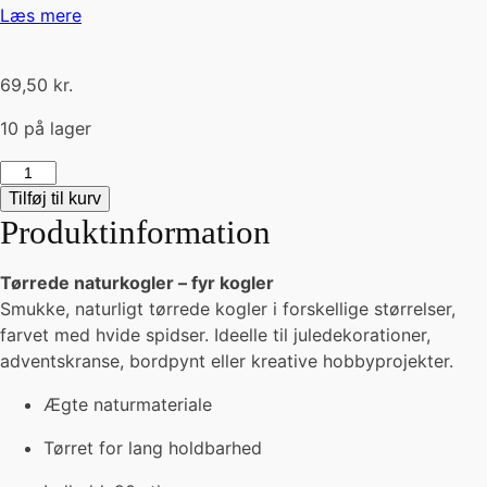
Læs mere
69,50
kr.
10 på lager
Kogler
-
Tilføj til kurv
hvid
Produktinformation
spids
antal
Tørrede naturkogler – fyr kogler
Smukke, naturligt tørrede kogler i forskellige størrelser,
farvet med hvide spidser. Ideelle til juledekorationer,
adventskranse, bordpynt eller kreative hobbyprojekter.
Ægte naturmateriale
Tørret for lang holdbarhed