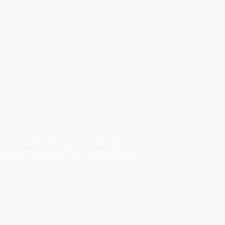
Grøn "velour" sløjfe H17cm
47,50 kr.
Tilføj til kurv