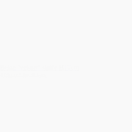
Beige "velour" sløjfe H17cm
47,50 kr.
Tilføj til kurv