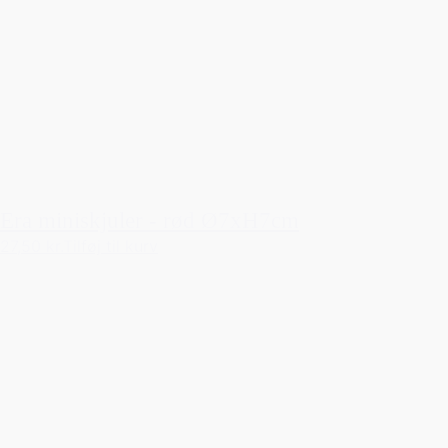
Era miniskjuler - rød Ø7xH7cm
27,50 kr.
Tilføj til kurv