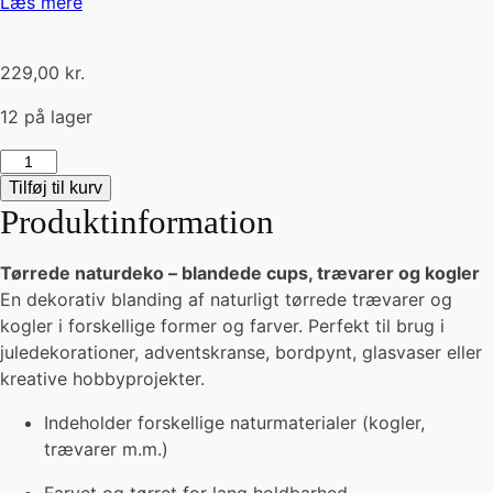
Læs mere
229,00
kr.
12 på lager
Leucodendron
m/tråd
Tilføj til kurv
-
Produktinformation
lyserød
(100stk.
Tørrede naturdeko – blandede cups, trævarer og kogler
ass)
En dekorativ blanding af naturligt tørrede trævarer og
antal
kogler i forskellige former og farver. Perfekt til brug i
juledekorationer, adventskranse, bordpynt, glasvaser eller
kreative hobbyprojekter.
Indeholder forskellige naturmaterialer (kogler,
trævarer m.m.)