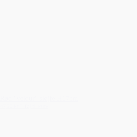
Rød "velour" sløjfe H17cm
47,50 kr.
Tilføj til kurv