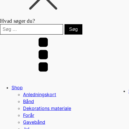
Hvad søger du?
Søg
efter:
Shop
Anledningskort
Bånd
Dekorations materiale
Forår
Gavebånd