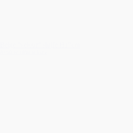
Beige "velour" sløjfe H17cm
47,50 kr.
Tilføj til kurv