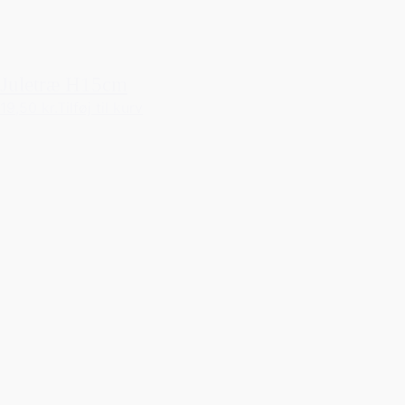
Juletræ H15cm
19,50 kr.
Tilføj til kurv