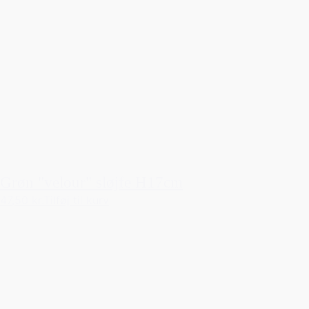
Grøn "velour" sløjfe H17cm
47,50 kr.
Tilføj til kurv