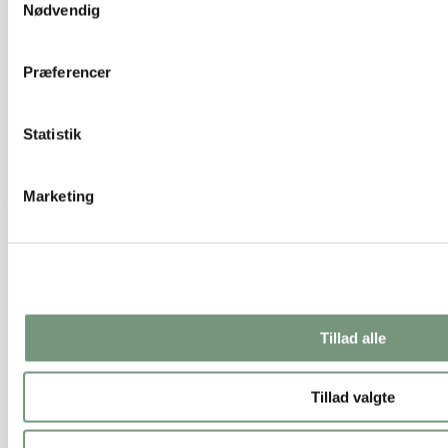
Nødvendig
Præferencer
Statistik
Marketing
Blå "velour" sløjfe H17cm
47,50 kr.
Tilføj til kurv
Tillad alle
Tillad valgte