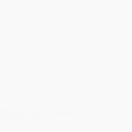
Rød "shiny" sløjfe H29cm
99,50 kr.
Tilføj til kurv