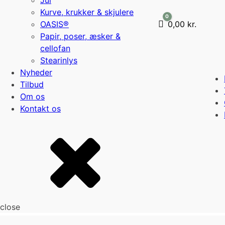
Jul
Kurve, krukker & skjulere
0
OASIS®
Cart
0,00
kr.
Papir, poser, æsker &
cellofan
Stearinlys
Nyheder
Tilbud
Om os
Kontakt os
close