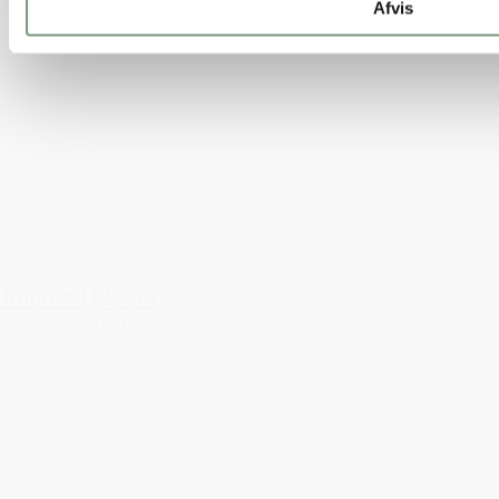
Afvis
Juletræ H25cm
29,50 kr.
Tilføj til kurv