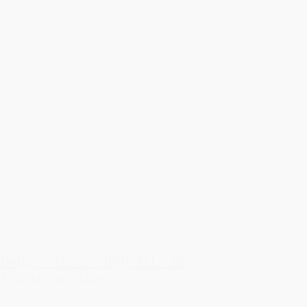
Beige "velour" sløjfe H17cm
47,50 kr.
Tilføj til kurv