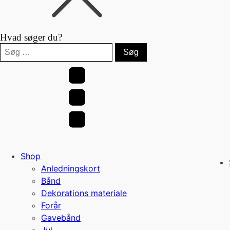
Hvad søger du?
Søg
efter:
Shop
Anledningskort
Bånd
Dekorations materiale
Forår
Gavebånd