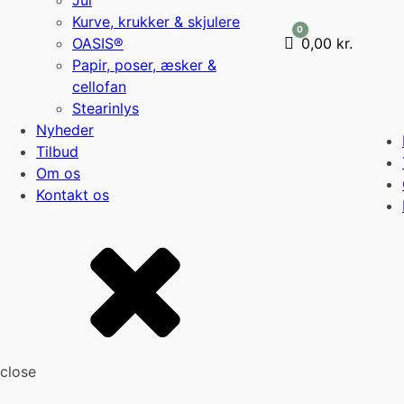
Jul
Kurve, krukker & skjulere
0
OASIS®
Cart
0,00
kr.
Papir, poser, æsker &
cellofan
Stearinlys
Nyheder
Tilbud
Om os
Kontakt os
close