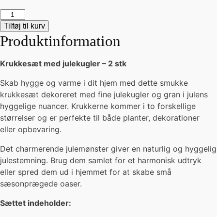
Krukkesæt
med
Tilføj til kurv
julekugler
Produktinformation
–
2stk
Krukkesæt med julekugler – 2 stk
antal
Skab hygge og varme i dit hjem med dette smukke
krukkesæt dekoreret med fine julekugler og gran i julens
hyggelige nuancer. Krukkerne kommer i to forskellige
størrelser og er perfekte til både planter, dekorationer
eller opbevaring.
Det charmerende julemønster giver en naturlig og hyggelig
julestemning. Brug dem samlet for et harmonisk udtryk
eller spred dem ud i hjemmet for at skabe små
sæsonprægede oaser.
Sættet indeholder: