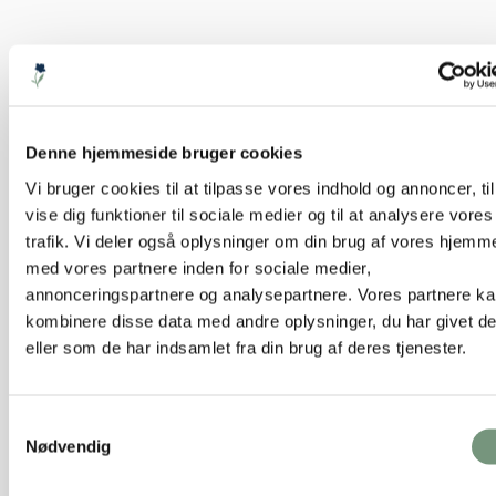
Denne hjemmeside bruger cookies
Vi bruger cookies til at tilpasse vores indhold og annoncer, til
vise dig funktioner til sociale medier og til at analysere vores
Keramik skjuler m/fod H25½cm
trafik. Vi deler også oplysninger om din brug af vores hjemm
med vores partnere inden for sociale medier,
annonceringspartnere og analysepartnere. Vores partnere k
249,50 kr.
Tilføj til kurv
kombinere disse data med andre oplysninger, du har givet d
eller som de har indsamlet fra din brug af deres tjenester.
Samtykkevalg
Nødvendig