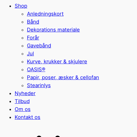
Shop
Anledningskort
Bånd
Dekorations materiale
Forår
Gavebånd
Jul
Kurve, krukker & skjulere
OASIS®
Papir, poser, æsker & cellofan
Stearinlys
Nyheder
Tilbud
Om os
Kontakt os