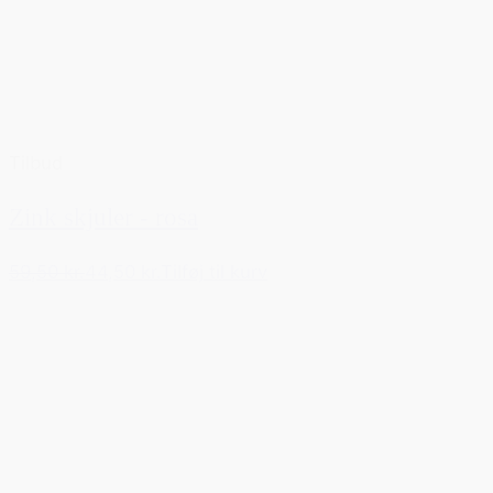
Tilbud
Zink skjuler - rosa
59,50 kr.
44,50 kr.
Tilføj til kurv