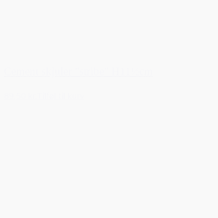
Cement skjuler "stribe" H11½cm
89,50 kr.
Tilføj til kurv