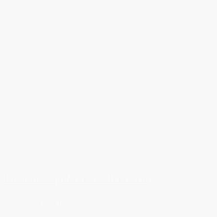
Keramik skjuler "tern" H11½cm
69,50 kr.
Tilføj til kurv