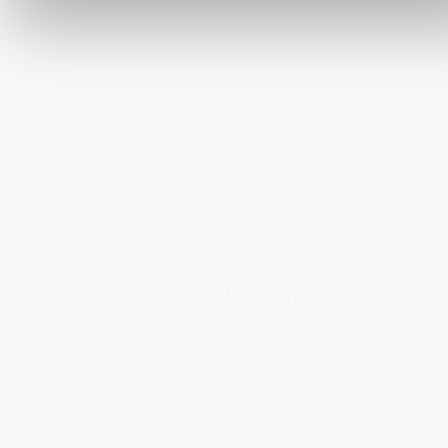
Keramik skjuler "tern" H9½cm
89,50 kr.
Tilføj til kurv