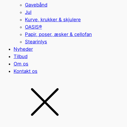
Gavebånd
Jul
Kurve, krukker & skjulere
OASIS®
Papir, poser, æsker & cellofan
Stearinlys
Nyheder
Tilbud
Om os
Kontakt os