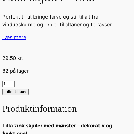
Perfekt til at bringe farve og stil til alt fra
vindueskarme og reoler til altaner og terrasser.
Læs mere
29,50
kr.
82 på lager
Zink
skjuler
Tilføj til kurv
-
Produktinformation
lilla
antal
Lilla zink skjuler med mønster – dekorativ og
funktionel