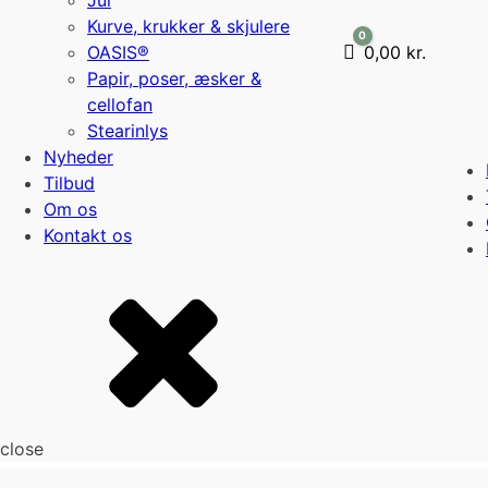
Jul
Kurve, krukker & skjulere
0
OASIS®
Cart
0,00
kr.
Papir, poser, æsker &
cellofan
Stearinlys
Nyheder
Tilbud
Om os
Kontakt os
close