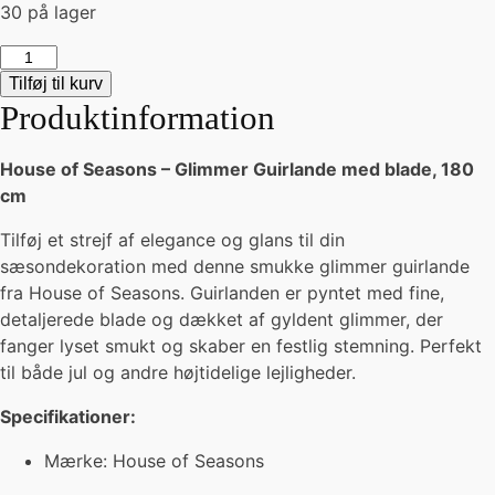
30 på lager
Glimmer
Guirlande
Tilføj til kurv
-
Produktinformation
guld
antal
House of Seasons – Glimmer Guirlande med blade, 180
cm
Tilføj et strejf af elegance og glans til din
sæsondekoration med denne smukke glimmer guirlande
fra House of Seasons. Guirlanden er pyntet med fine,
detaljerede blade og dækket af gyldent glimmer, der
fanger lyset smukt og skaber en festlig stemning. Perfekt
til både jul og andre højtidelige lejligheder.
Specifikationer:
Mærke: House of Seasons