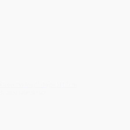
Grøn "velour" sløjfe H17cm
47,50 kr.
Tilføj til kurv