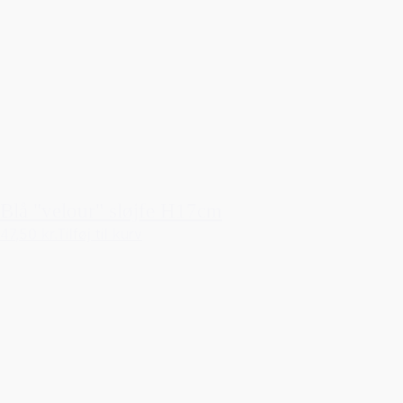
Blå "velour" sløjfe H17cm
47,50 kr.
Tilføj til kurv