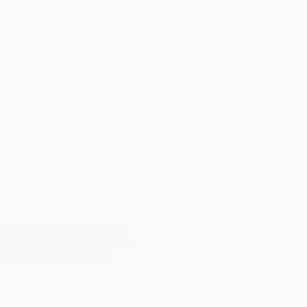
Træ rensdyr H28cm
59,50 kr.
Tilføj til kurv