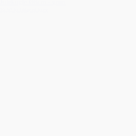
Julekugle Ø8cm - grøn
19,50 kr.
Tilføj til kurv