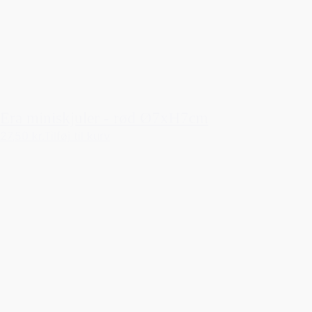
Era miniskjuler - rød Ø7xH7cm
27,50 kr.
Tilføj til kurv