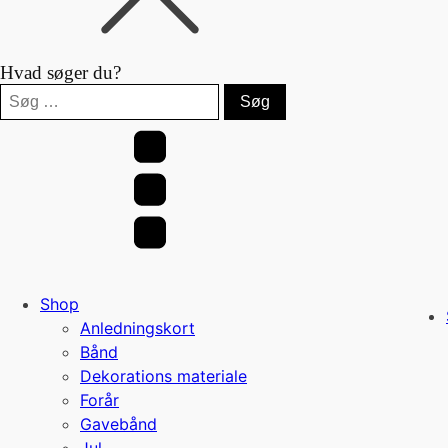
Hvad søger du?
Søg
efter:
Shop
Anledningskort
Bånd
Dekorations materiale
Forår
Gavebånd