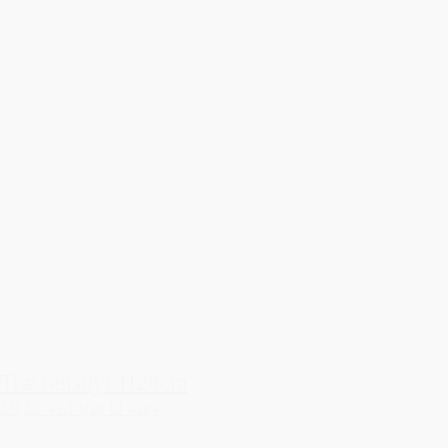
Træ rensdyr H28cm
59,50 kr.
Tilføj til kurv