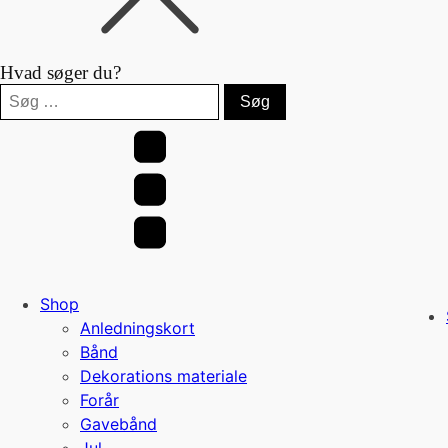
Hvad søger du?
Søg
efter:
Shop
Anledningskort
Bånd
Dekorations materiale
Forår
Gavebånd