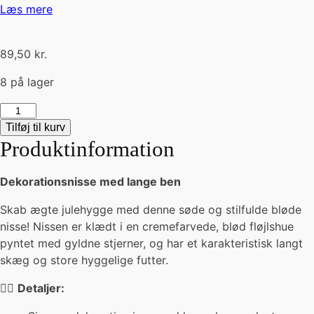
Læs mere
89,50
kr.
8 på lager
Langbenet
nisse
Tilføj til kurv
-
Produktinformation
creme
(H35cm)
Dekorationsnisse med lange ben
antal
Skab ægte julehygge med denne søde og stilfulde bløde
nisse! Nissen er klædt i en cremefarvede, blød fløjlshue
pyntet med gyldne stjerner, og har et karakteristisk langt
skæg og store hyggelige futter.
🧝‍♂️
Detaljer: