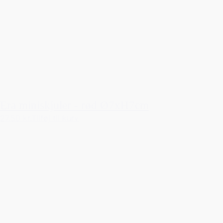
Era miniskjuler - rød Ø7xH7cm
27,50 kr.
Tilføj til kurv