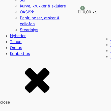
Jul
Kurve, krukker & skjulere
0
OASIS®
Cart
0,00
kr.
Papir, poser, æsker &
cellofan
Stearinlys
Nyheder
Tilbud
Om os
Kontakt os
close