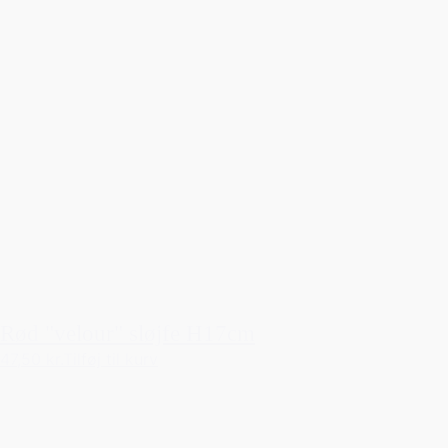
Rød "velour" sløjfe H17cm
47,50 kr.
Tilføj til kurv