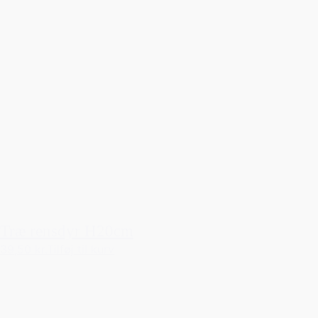
Træ rensdyr H20cm
39,50 kr.
Tilføj til kurv