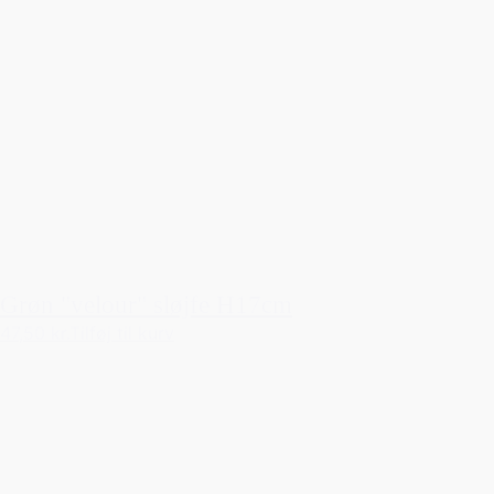
Grøn "velour" sløjfe H17cm
47,50 kr.
Tilføj til kurv