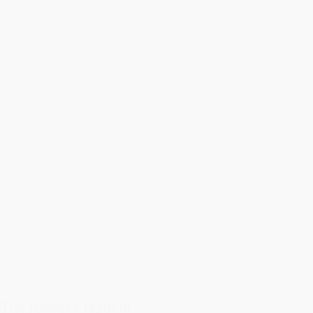
Træ rensdyr H28cm