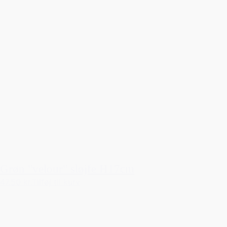
Grøn "velour" sløjfe H17cm
47,50 kr.
Tilføj til kurv