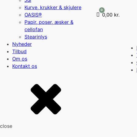
Jul
Kurve, krukker & skjulere
0
OASIS®
Cart
0,00
kr.
Papir, poser, æsker &
cellofan
Stearinlys
Nyheder
Tilbud
Om os
Kontakt os
close