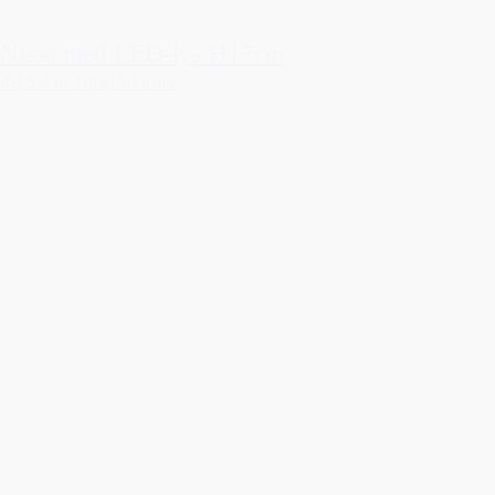
Nisse med LED-lys H17cm
49,50 kr.
Tilføj til kurv