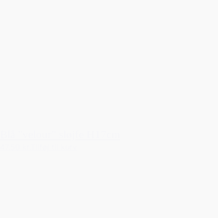
Blå "velour" sløjfe H17cm
47,50 kr.
Tilføj til kurv