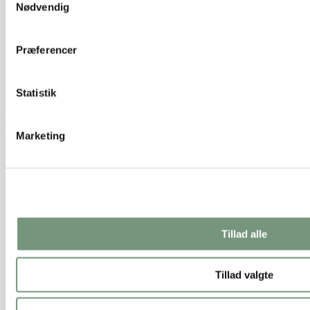
Nødvendig
Præferencer
Statistik
Julekugle Ø8cm - grøn
19,50 kr.
Tilføj til kurv
Marketing
Tillad alle
Tillad valgte