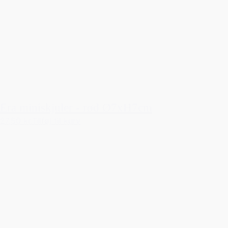
Era miniskjuler - rød Ø7xH7cm
27,50 kr.
Tilføj til kurv