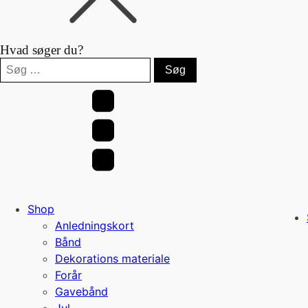
Hvad søger du?
Søg
efter:
Shop
Anledningskort
Bånd
Dekorations materiale
Forår
Gavebånd