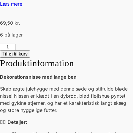
Læs mere
69,50
kr.
6 på lager
Langbenet
nisse
Tilføj til kurv
-
Produktinformation
creme
(H29cm)
Dekorationsnisse med lange ben
antal
Skab ægte julehygge med denne søde og stilfulde bløde
nisse! Nissen er klædt i en dybrød, blød fløjlshue pyntet
med gyldne stjerner, og har et karakteristisk langt skæg
og store hyggelige futter.
🧝‍♂️
Detaljer: