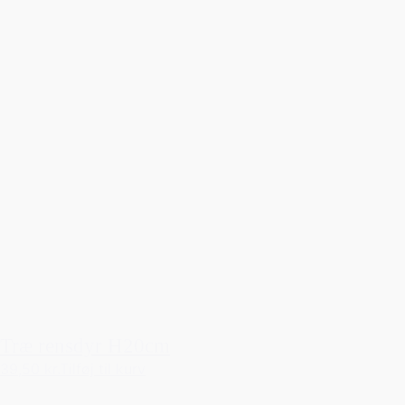
Træ rensdyr H20cm
39,50 kr.
Tilføj til kurv